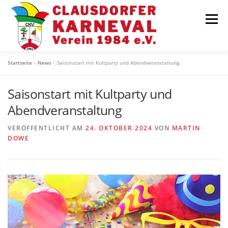
Zum
Inhalt
Menü
springen
Startseite
»
News
»
Saisonstart mit Kultparty und Abendveranstaltung
TERMINE
AKTUELLES
ÜBER UNS
Saisonstart mit Kultparty und
Abendveranstaltung
GRUPPEN
GALERIE
SPONSOREN
VERÖFFENTLICHT AM
24. OKTOBER 2024
VON
MARTIN
DOWE