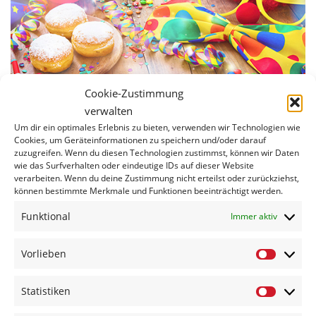
Cookie-Zustimmung
verwalten
Um dir ein optimales Erlebnis zu bieten, verwenden wir Technologien wie
Cookies, um Geräteinformationen zu speichern und/oder darauf
Durchatmen hieß es nach einer sehr schönen und intensiven
zuzugreifen. Wenn du diesen Technologien zustimmst, können wir Daten
Jubiläumssaison anlässlich des 40. Ehrentages des CKV, bevor wieder viel
wie das Surfverhalten oder eindeutige IDs auf dieser Website
verarbeiten. Wenn du deine Zustimmung nicht erteilst oder zurückziehst,
Zeit und Herzblut in die Vorbereitung der neuen Saison floss.
können bestimmte Merkmale und Funktionen beeinträchtigt werden.
In der vergangenen Saison konnte der CKV mit der CKV-Kultparty, einer
Funktional
abgewandelten Abendveranstaltung, gute Erfahrungen sammeln. Am
Immer aktiv
16.11.2024
wird mit dieser Kultparty die Saison eröffnet. Die
Besucherinnen und Besucher können sich auf einen legendären Abend
Vorlieben
voller Musik, Show, Tanz und unvergesslicher Momente freuen. Zu erleben
Vorlieben
ist das grandiose CKV-Karnevalsprogramm und anschließend die besten
Hits der 60er, 70er, 80er und 90er Jahre.
Statistiken
Statistike
Nach und auch bereits während des Programms besteht die Möglichkeit,