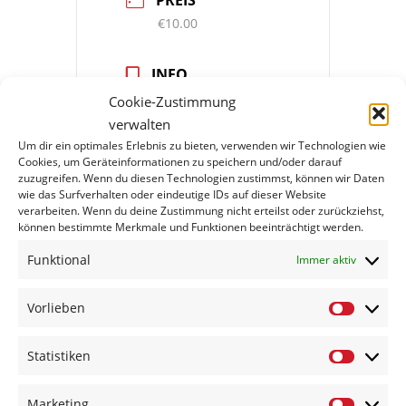
€10.00
INFO
Abendkasse
Cookie-Zustimmung
verwalten
Um dir ein optimales Erlebnis zu bieten, verwenden wir Technologien wie
ORT
Cookies, um Geräteinformationen zu speichern und/oder darauf
zuzugreifen. Wenn du diesen Technologien zustimmst, können wir Daten
wie das Surfverhalten oder eindeutige IDs auf dieser Website
Turnhalle Klausdorf
verarbeiten. Wenn du deine Zustimmung nicht erteilst oder zurückziehst,
können bestimmte Merkmale und Funktionen beeinträchtigt werden.
Alte Neuendorfer
Str. 1 15838 Am
Funktional
Immer aktiv
Mellensee
Vorlieben
Vorlieben
KATEGORIEN
Statistiken
Veranstaltungen
Statistike
Marketing