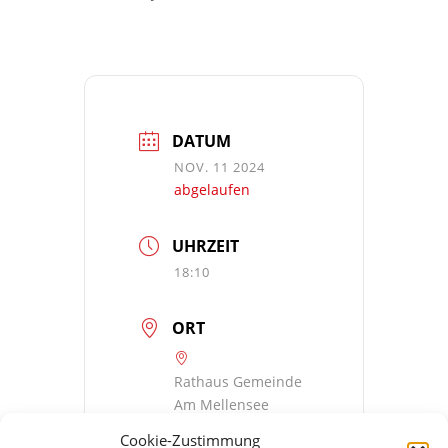
DATUM
NOV. 11 2024
abgelaufen
UHRZEIT
18:10
ORT
Rathaus Gemeinde
Am Mellensee
Cookie-Zustimmung
15838 Am