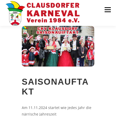
Zum
Inhalt
Menü
springen
TERMINE
AKTUELLES
ÜBER UNS
GRUPPEN
GALERIE
SPONSOREN
SAISONAUFTA
KT
Am 11.11.2024 startet wie jedes Jahr die
närrische Jahreszeit