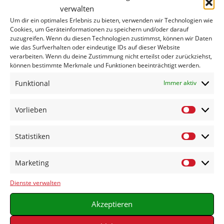
verwalten
Mellensee OT
Klausdorf, Zossener
Um dir ein optimales Erlebnis zu bieten, verwenden wir Technologien wie
Str. 21c
Cookies, um Geräteinformationen zu speichern und/oder darauf
zuzugreifen. Wenn du diesen Technologien zustimmst, können wir Daten
wie das Surfverhalten oder eindeutige IDs auf dieser Website
verarbeiten. Wenn du deine Zustimmung nicht erteilst oder zurückziehst,
KATEGORIEN
können bestimmte Merkmale und Funktionen beeinträchtigt werden.
Veranstaltungen
Funktional
Immer aktiv
Vorlieben
Vorlieben
Statistiken
Statistike
TEILE DIESE
Marketing
VERANSTALTUNG
Marketin
Dienste verwalten
Akzeptieren